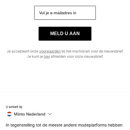
MELD U AAN
Je accepteert onze
voorwaarden
bij het inschrijven voor de nieuwsbrief.
Je kunt je
hier
afmelden voor onze nieuwsbrief.
U winkelt bij
Miinto Nederland
In tegenstelling tot de meeste andere modeplatforms hebben