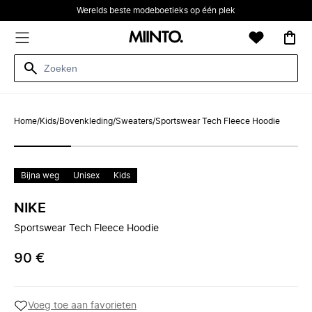
Werelds beste modeboetieks op één plek
Home
/
Kids
/
Bovenkleding
/
Sweaters
/
Sportswear Tech Fleece Hoodie
Bijna weg
Unisex
Kids
NIKE
Sportswear Tech Fleece Hoodie
90 €
Voeg toe aan favorieten