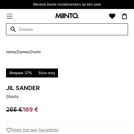
Werelds beste modeboetieks op één plek
Home
/
Dames
/
Shorts
Bespaar 37%
Bijna weg
JIL SANDER
Shorts
268 €
169 €
Voeg toe aan favorieten