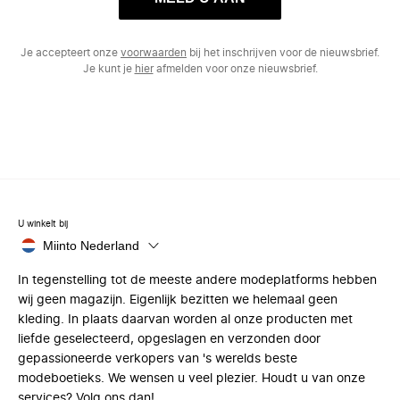
Je accepteert onze
voorwaarden
bij het inschrijven voor de nieuwsbrief.
Je kunt je
hier
afmelden voor onze nieuwsbrief.
U winkelt bij
Miinto Nederland
In tegenstelling tot de meeste andere modeplatforms hebben
wij geen magazijn. Eigenlijk bezitten we helemaal geen
kleding. In plaats daarvan worden al onze producten met
liefde geselecteerd, opgeslagen en verzonden door
gepassioneerde verkopers van 's werelds beste
modeboetieks. We wensen u veel plezier. Houdt u van onze
services? Volg ons dan!