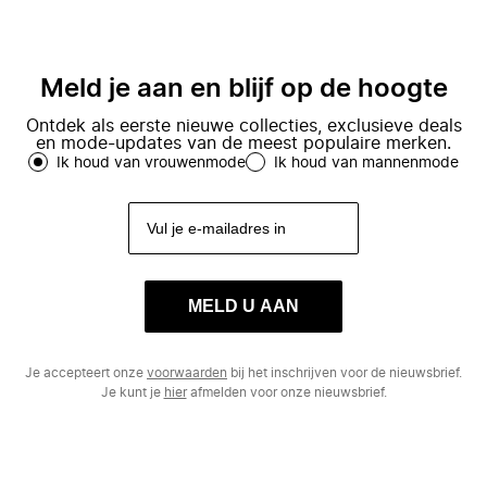
Meld je aan en blijf op de hoogte
Ontdek als eerste nieuwe collecties, exclusieve deals
en mode-updates van de meest populaire merken.
Ik houd van vrouwenmode
Ik houd van mannenmode
MELD U AAN
Je accepteert onze
voorwaarden
bij het inschrijven voor de nieuwsbrief.
Je kunt je
hier
afmelden voor onze nieuwsbrief.