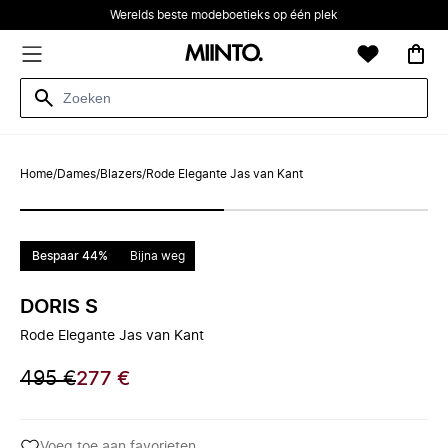
Werelds beste modeboetieks op één plek
Home
/
Dames
/
Blazers
/
Rode Elegante Jas van Kant
Bespaar 44%
Bijna weg
DORIS S
Rode Elegante Jas van Kant
495 €
277 €
Voeg toe aan favorieten