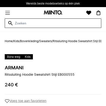
Werelds beste modeboetieks op één plek
Home
/
Kids
/
Bovenkleding
/
Sweaters
/
Ritssluiting Hoodie Sweatshirt Stijl EB
Bijna weg
Kids
ARMANI
Ritssluiting Hoodie Sweatshirt Stijl EB000555
240 €
Voeg toe aan favorieten