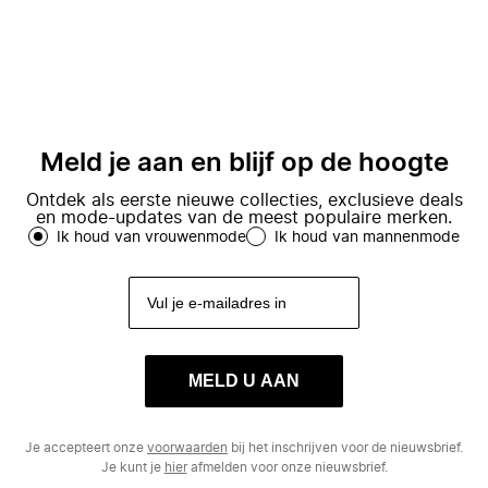
Meld je aan en blijf op de hoogte
Ontdek als eerste nieuwe collecties, exclusieve deals
en mode-updates van de meest populaire merken.
Ik houd van vrouwenmode
Ik houd van mannenmode
MELD U AAN
Je accepteert onze
voorwaarden
bij het inschrijven voor de nieuwsbrief.
Je kunt je
hier
afmelden voor onze nieuwsbrief.