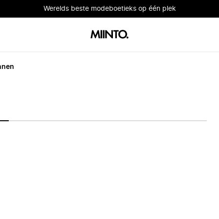
Werelds beste modeboetieks op één plek
nnen