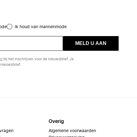
ode
Ik houd van mannenmode
MELD U AAN
en
bij het inschrijven voor de nieuwsbrief. Je
nieuwsbrief.
Overig
 vragen
Algemene voorwaarden