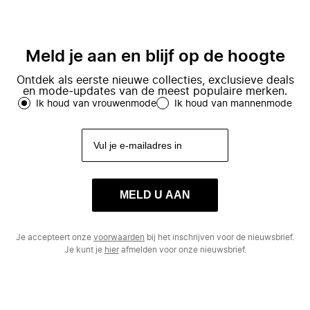
Meld je aan en blijf op de hoogte
Ontdek als eerste nieuwe collecties, exclusieve deals
en mode-updates van de meest populaire merken.
Ik houd van vrouwenmode
Ik houd van mannenmode
MELD U AAN
Je accepteert onze
voorwaarden
bij het inschrijven voor de nieuwsbrief.
Je kunt je
hier
afmelden voor onze nieuwsbrief.