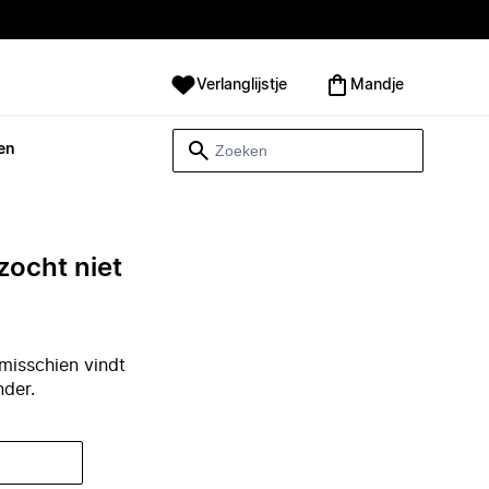
Verlanglijstje
Mandje
en
zocht niet
misschien vindt
nder.