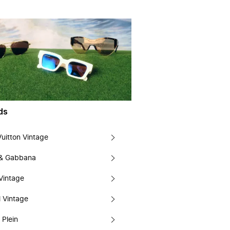
ds
Vuitton Vintage
 & Gabbana
Vintage
 Vintage
 Plein