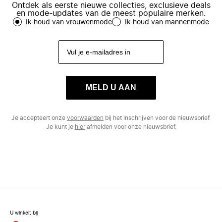
Ontdek als eerste nieuwe collecties, exclusieve deals
en mode-updates van de meest populaire merken.
Ik houd van vrouwenmode
Ik houd van mannenmode
MELD U AAN
Je accepteert onze
voorwaarden
bij het inschrijven voor de nieuwsbrief.
Je kunt je
hier
afmelden voor onze nieuwsbrief.
U winkelt bij