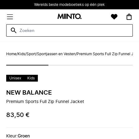
Werelds beste modeboetieks op één plek
Home
/
Kids
/
Sport
/
Sportjassen en Vesten
/
Premium Sports Full Zip Funnel Jac
Unisex
Kids
NEW BALANCE
Premium Sports Full Zip Funnel Jacket
83,50 €
Kleur
:
Groen