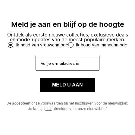
Meld je aan en blijf op de hoogte
Ontdek als eerste nieuwe collecties, exclusieve deals
en mode-updates van de meest populaire merken.
Ik houd van vrouwenmode
Ik houd van mannenmode
MELD U AAN
Je accepteert onze
voorwaarden
bij het inschrijven voor de nieuwsbrief.
Je kunt je
hier
afmelden voor onze nieuwsbrief.