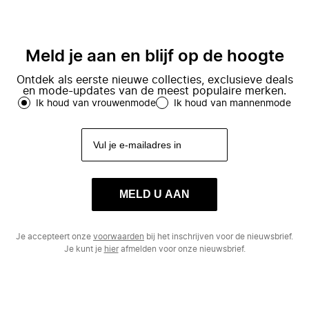
Meld je aan en blijf op de hoogte
Ontdek als eerste nieuwe collecties, exclusieve deals
en mode-updates van de meest populaire merken.
Ik houd van vrouwenmode
Ik houd van mannenmode
MELD U AAN
Je accepteert onze
voorwaarden
bij het inschrijven voor de nieuwsbrief.
Je kunt je
hier
afmelden voor onze nieuwsbrief.