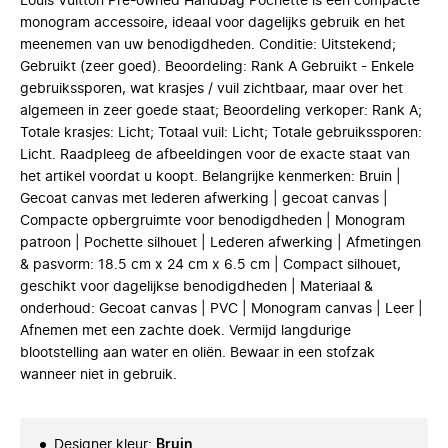
Louis Vuitton Pre-owned Handbag Pochette is een compacte
monogram accessoire, ideaal voor dagelijks gebruik en het
meenemen van uw benodigdheden. Conditie: Uitstekend;
Gebruikt (zeer goed). Beoordeling: Rank A Gebruikt - Enkele
gebruikssporen, wat krasjes / vuil zichtbaar, maar over het
algemeen in zeer goede staat; Beoordeling verkoper: Rank A;
Totale krasjes: Licht; Totaal vuil: Licht; Totale gebruikssporen:
Licht. Raadpleeg de afbeeldingen voor de exacte staat van
het artikel voordat u koopt. Belangrijke kenmerken: Bruin |
Gecoat canvas met lederen afwerking | gecoat canvas |
Compacte opbergruimte voor benodigdheden | Monogram
patroon | Pochette silhouet | Lederen afwerking | Afmetingen
& pasvorm: 18.5 cm x 24 cm x 6.5 cm | Compact silhouet,
geschikt voor dagelijkse benodigdheden | Materiaal &
onderhoud: Gecoat canvas | PVC | Monogram canvas | Leer |
Afnemen met een zachte doek. Vermijd langdurige
blootstelling aan water en oliën. Bewaar in een stofzak
wanneer niet in gebruik.
Designer kleur
:
Bruin