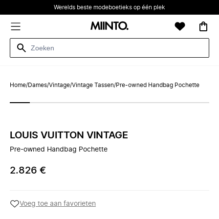
Werelds beste modeboetieks op één plek
Home
/
Dames
/
Vintage
/
Vintage Tassen
/
Pre-owned Handbag Pochette
LOUIS VUITTON VINTAGE
Pre-owned Handbag Pochette
2.826 €
Voeg toe aan favorieten