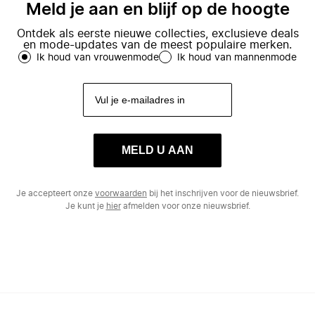
Meld je aan en blijf op de hoogte
Ontdek als eerste nieuwe collecties, exclusieve deals
en mode-updates van de meest populaire merken.
Ik houd van vrouwenmode
Ik houd van mannenmode
MELD U AAN
Je accepteert onze
voorwaarden
bij het inschrijven voor de nieuwsbrief.
Je kunt je
hier
afmelden voor onze nieuwsbrief.