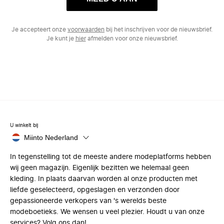
Je accepteert onze
voorwaarden
bij het inschrijven voor de nieuwsbrief.
Je kunt je
hier
afmelden voor onze nieuwsbrief.
U winkelt bij
Miinto Nederland
In tegenstelling tot de meeste andere modeplatforms hebben
wij geen magazijn. Eigenlijk bezitten we helemaal geen
kleding. In plaats daarvan worden al onze producten met
liefde geselecteerd, opgeslagen en verzonden door
gepassioneerde verkopers van 's werelds beste
modeboetieks. We wensen u veel plezier. Houdt u van onze
services? Volg ons dan!