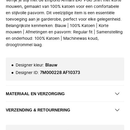
Verrijk je stijl met de Emporio Armani EA7 Polo Shirt met korte
mouwen, gemaakt van 100% katoen voor een comfortabele
en stijlvolle pasvorm. Dit veelzijdige item is een essentiële
toevoeging aan je garderobe, perfect voor elke gelegenheid.
Belangrijkste kenmerken: Blauw | 100% Katoen | Korte
mouwen | Afmetingen en pasvorm: Regular fit | Samenstelling
en onderhoud: 100% Katoen | Machinewas koud,
droogtrommel laag.
Designer kleur
:
Blauw
Designer ID
:
7M000228 AF10373
MATERIAAL EN VERZORGING
VERZENDING & RETOURNERING