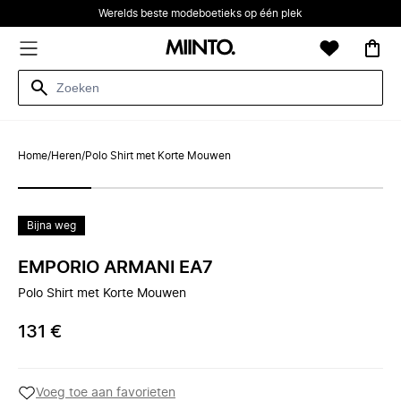
Werelds beste modeboetieks op één plek
Home
/
Heren
/
Polo Shirt met Korte Mouwen
Bijna weg
EMPORIO ARMANI EA7
Polo Shirt met Korte Mouwen
131 €
Voeg toe aan favorieten