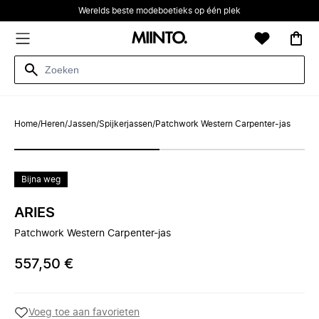
Werelds beste modeboetieks op één plek
Home
/
Heren
/
Jassen
/
Spijkerjassen
/
Patchwork Western Carpenter-jas
Bijna weg
ARIES
Patchwork Western Carpenter-jas
557,50 €
Voeg toe aan favorieten