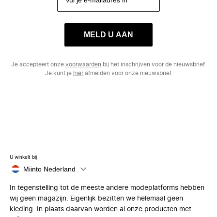
MELD U AAN
Je accepteert onze
voorwaarden
bij het inschrijven voor de nieuwsbrief.
Je kunt je
hier
afmelden voor onze nieuwsbrief.
U winkelt bij
Miinto Nederland
In tegenstelling tot de meeste andere modeplatforms hebben
wij geen magazijn. Eigenlijk bezitten we helemaal geen
kleding. In plaats daarvan worden al onze producten met