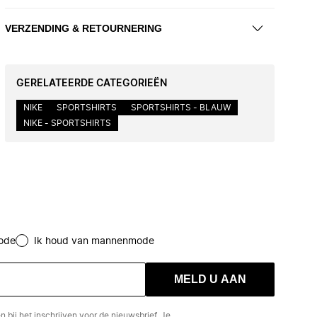
VERZENDING & RETOURNERING
GERELATEERDE CATEGORIEËN
NIKE
SPORTSHIRTS
SPORTSHIRTS - BLAUW
NIKE - SPORTSHIRTS
ode
Ik houd van mannenmode
MELD U AAN
en
bij het inschrijven voor de nieuwsbrief. Je