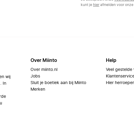
kunt je
hier
afmelden voor onze 
Over Miinto
Help
Over miinto.nl
Veel gestelde
Jobs
Klantenservic
en wij
Sluit je boetiek aan bij Miinto
Hier herroepe
. In
Merken
rde
u