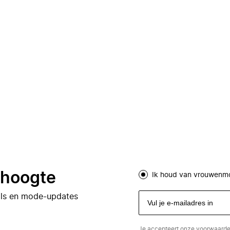
e hoogte
Ik houd van vrouwenm
eals en mode-updates
Je accepteert onze
voorwaard