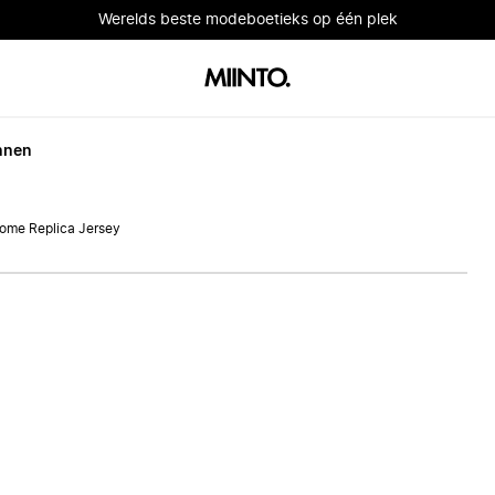
Werelds beste modeboetieks op één plek
nnen
ome Replica Jersey