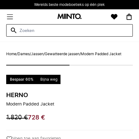
Werelds beste modeboetieks op één plek
Home
/
Dames
/
Jassen
/
Gewatteerde jassen
/
Modern Padded Jacket
Bespaar 60%
Bijna weg
HERNO
Modern Padded Jacket
1.820 €
728 €
Voeg toe aan favorieten