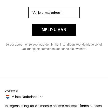
MELD U AAN
Je accepteert onze
voorwaarden
bij het inschrijven voor de nieuwsbrief.
Je kunt je
hier
afmelden voor onze nieuwsbrief.
U winkelt bij
Miinto Nederland
In tegenstelling tot de meeste andere modeplatforms hebben