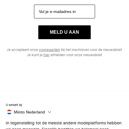
MELD U AAN
Je accepteert onze
voorwaarden
bij het inschrijven voor de nieuwsbrief.
Je kunt je
hier
afmelden voor onze nieuwsbrief.
U winkelt bij
Miinto Nederland
In tegenstelling tot de meeste andere modeplatforms hebben