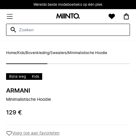
Werelds beste modeboetieks op één plek
Home
/
Kids
/
Bovenkleding
/
Sweaters
/
Minimalistische Hoodie
Bijna weg
Kids
ARMANI
Minimalistische Hoodie
129 €
Voeg toe aan favorieten