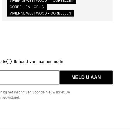
VIVIENNE WESTWOOD
OORBELLEN
OORBELLEN - GRIJS
VIVIENNE WESTWOOD - OORBELLEN
ode
Ik houd van mannenmode
MELD U AAN
en
bij het inschrijven voor de nieuwsbrief. Je
nieuwsbrief.