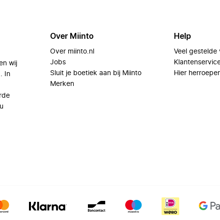
Over Miinto
Help
Over miinto.nl
Veel gestelde
Jobs
Klantenservic
en wij
Sluit je boetiek aan bij Miinto
Hier herroepe
. In
Merken
rde
u