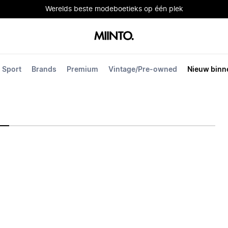
Werelds beste modeboetieks op één plek
Sport
Brands
Premium
Vintage/Pre-owned
Nieuw binn