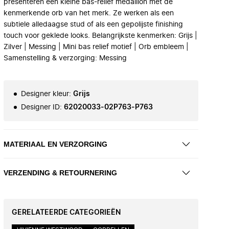
presenteren een kleine bas-relief medaillon met de
kenmerkende orb van het merk. Ze werken als een
subtiele alledaagse stud of als een gepolijste finishing
touch voor geklede looks. Belangrijkste kenmerken: Grijs |
Zilver | Messing | Mini bas relief motief | Orb embleem |
Samenstelling & verzorging: Messing
Designer kleur
:
Grijs
Designer ID
:
62020033-02P763-P763
MATERIAAL EN VERZORGING
VERZENDING & RETOURNERING
GERELATEERDE CATEGORIEËN