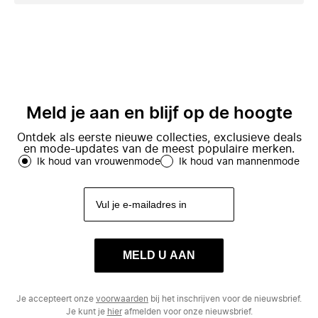
Meld je aan en blijf op de hoogte
Ontdek als eerste nieuwe collecties, exclusieve deals
en mode-updates van de meest populaire merken.
Ik houd van vrouwenmode
Ik houd van mannenmode
MELD U AAN
Je accepteert onze
voorwaarden
bij het inschrijven voor de nieuwsbrief.
Je kunt je
hier
afmelden voor onze nieuwsbrief.