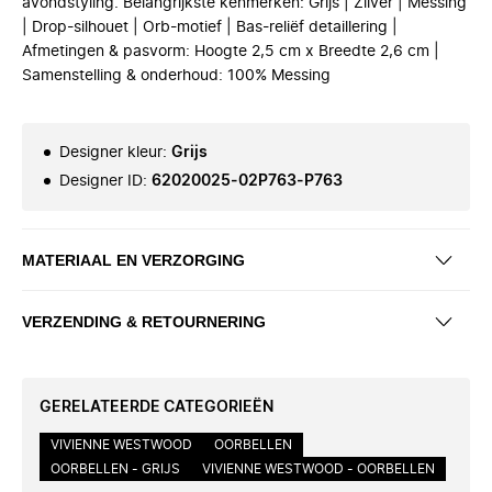
avondstyling. Belangrijkste kenmerken: Grijs | Zilver | Messing
| Drop-silhouet | Orb-motief | Bas-reliëf detaillering |
Afmetingen & pasvorm: Hoogte 2,5 cm x Breedte 2,6 cm |
Samenstelling & onderhoud: 100% Messing
Designer kleur
:
Grijs
Designer ID
:
62020025-02P763-P763
MATERIAAL EN VERZORGING
VERZENDING & RETOURNERING
GERELATEERDE CATEGORIEËN
VIVIENNE WESTWOOD
OORBELLEN
OORBELLEN - GRIJS
VIVIENNE WESTWOOD - OORBELLEN