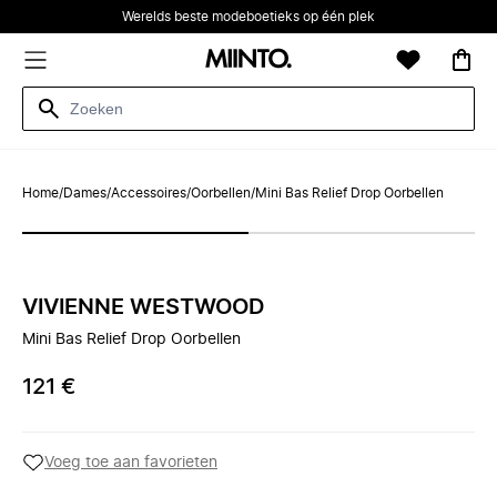
Werelds beste modeboetieks op één plek
Home
/
Dames
/
Accessoires
/
Oorbellen
/
Mini Bas Relief Drop Oorbellen
VIVIENNE WESTWOOD
Mini Bas Relief Drop Oorbellen
121 €
Voeg toe aan favorieten