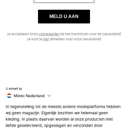
MELD U AAN
Je accepteert onze
voorwaarden
bij het inschrijven voor de nieuwsbrief.
Je kunt je
hier
afmelden voor onze nieuwsbrief.
U winkelt bij
Miinto Nederland
In tegenstelling tot de meeste andere modeplatforms hebben
wij geen magazijn. Eigenlijk bezitten we helemaal geen
kleding. In plaats daarvan worden al onze producten met
liefde geselecteerd, opgeslagen en verzonden door