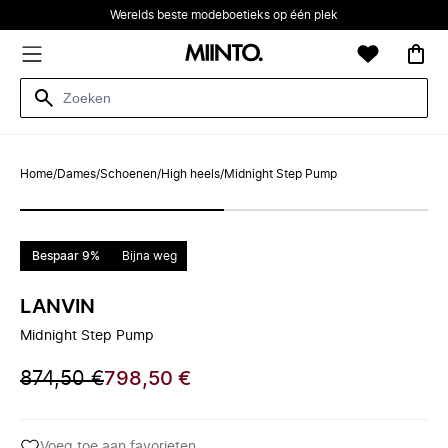
Werelds beste modeboetieks op één plek
Home
/
Dames
/
Schoenen
/
High heels
/
Midnight Step Pump
Bespaar 9%
Bijna weg
LANVIN
Midnight Step Pump
874,50 €
798,50 €
Voeg toe aan favorieten