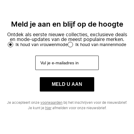
Meld je aan en blijf op de hoogte
Ontdek als eerste nieuwe collecties, exclusieve deals
en mode-updates van de meest populaire merken.
Ik houd van vrouwenmode
Ik houd van mannenmode
MELD U AAN
Je accepteert onze
voorwaarden
bij het inschrijven voor de nieuwsbrief.
Je kunt je
hier
afmelden voor onze nieuwsbrief.