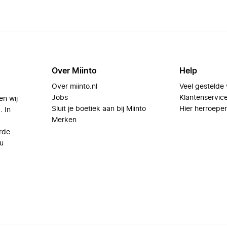
Over Miinto
Help
Over miinto.nl
Veel gestelde
Jobs
Klantenservic
en wij
Sluit je boetiek aan bij Miinto
Hier herroepe
. In
Merken
rde
u