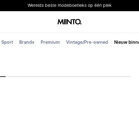
Werelds beste modeboetieks op één plek
Sport
Brands
Premium
Vintage/Pre-owned
Nieuw binn