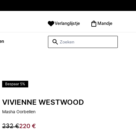
Verlanglijstje
Mandje
en
Bespaar 5%
VIVIENNE WESTWOOD
Masha Oorbellen
232 €
220 €