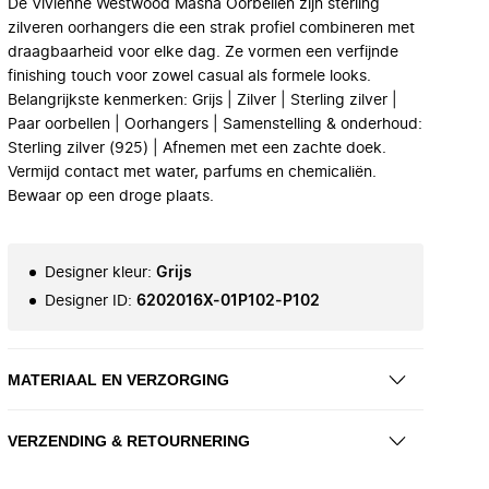
De Vivienne Westwood Masha Oorbellen zijn sterling
zilveren oorhangers die een strak profiel combineren met
draagbaarheid voor elke dag. Ze vormen een verfijnde
finishing touch voor zowel casual als formele looks.
Belangrijkste kenmerken: Grijs | Zilver | Sterling zilver |
Paar oorbellen | Oorhangers | Samenstelling & onderhoud:
Sterling zilver (925) | Afnemen met een zachte doek.
Vermijd contact met water, parfums en chemicaliën.
Bewaar op een droge plaats.
Designer kleur
:
Grijs
Designer ID
:
6202016X-01P102-P102
MATERIAAL EN VERZORGING
VERZENDING & RETOURNERING