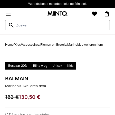
Werelds beste modeboetieks op één plek
Home
/
Kids
/
Accessoires
/
Riemen en Bretels
/
Marineblauwe leren riem
Bespaar 20%
Bijna weg
Unisex
Kids
BALMAIN
Marineblauwe leren riem
163 €
130,50 €
Voeg toe aan favorieten