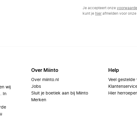
Je accepteert onze
voorwaard
kunt je
hier
afmelden voor onze 
Over Miinto
Help
Over miinto.nl
Veel gestelde
Jobs
Klantenservic
en wij
Sluit je boetiek aan bij Miinto
Hier herroepe
. In
Merken
rde
u