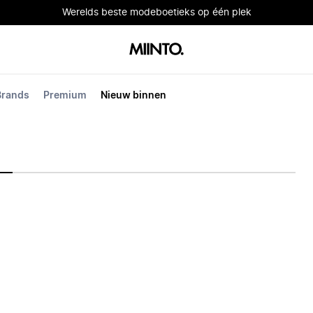
Werelds beste modeboetieks op één plek
Brands
Premium
Nieuw binnen