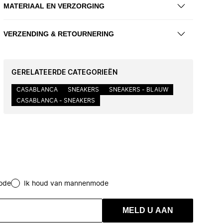
MATERIAAL EN VERZORGING
VERZENDING & RETOURNERING
GERELATEERDE CATEGORIEËN
CASABLANCA
SNEAKERS
SNEAKERS - BLAUW
CASABLANCA - SNEAKERS
ode
Ik houd van mannenmode
MELD U AAN