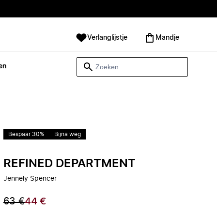
Verlanglijstje
Mandje
en
Bespaar 30%
Bijna weg
REFINED DEPARTMENT
Jennely Spencer
63 €
44 €