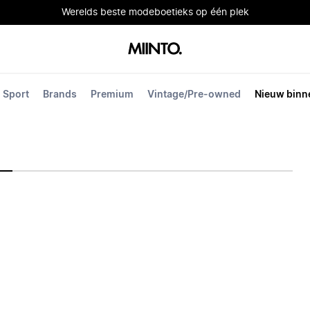
Werelds beste modeboetieks op één plek
Sport
Brands
Premium
Vintage/Pre-owned
Nieuw binn