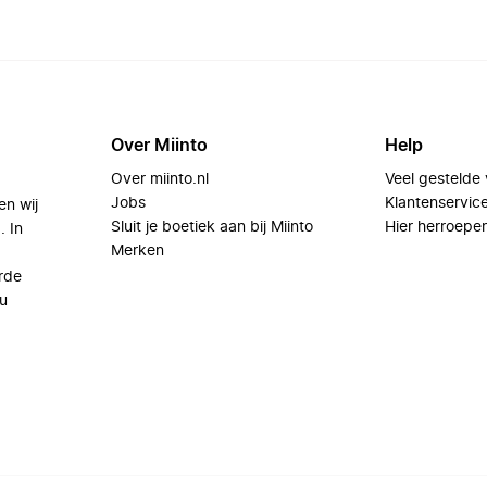
Over Miinto
Help
Over miinto.nl
Veel gestelde
Jobs
Klantenservic
en wij
Sluit je boetiek aan bij Miinto
Hier herroepe
. In
Merken
rde
u