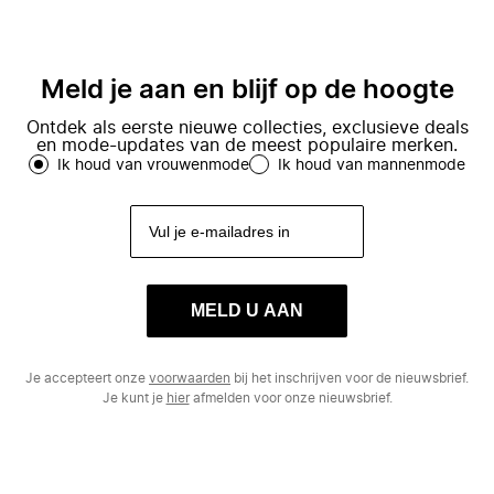
Meld je aan en blijf op de hoogte
Ontdek als eerste nieuwe collecties, exclusieve deals
en mode-updates van de meest populaire merken.
Ik houd van vrouwenmode
Ik houd van mannenmode
MELD U AAN
Je accepteert onze
voorwaarden
bij het inschrijven voor de nieuwsbrief.
Je kunt je
hier
afmelden voor onze nieuwsbrief.