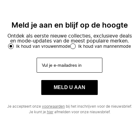
Meld je aan en blijf op de hoogte
Ontdek als eerste nieuwe collecties, exclusieve deals
en mode-updates van de meest populaire merken.
Ik houd van vrouwenmode
Ik houd van mannenmode
MELD U AAN
Je accepteert onze
voorwaarden
bij het inschrijven voor de nieuwsbrief.
Je kunt je
hier
afmelden voor onze nieuwsbrief.