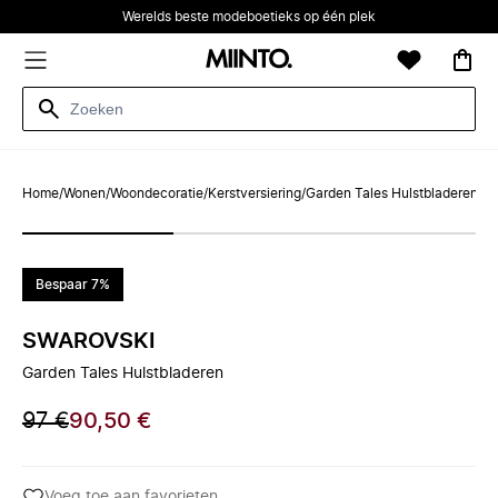
Werelds beste modeboetieks op één plek
Home
/
Wonen
/
Woondecoratie
/
Kerstversiering
/
Garden Tales Hulstbladeren
Bespaar 7%
SWAROVSKI
Garden Tales Hulstbladeren
97 €
90,50 €
Voeg toe aan favorieten