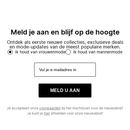
Meld je aan en blijf op de hoogte
Ontdek als eerste nieuwe collecties, exclusieve deals
en mode-updates van de meest populaire merken.
Ik houd van vrouwenmode
Ik houd van mannenmode
MELD U AAN
Je accepteert onze
voorwaarden
bij het inschrijven voor de nieuwsbrief.
Je kunt je
hier
afmelden voor onze nieuwsbrief.