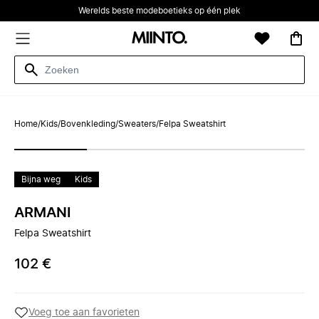
Werelds beste modeboetieks op één plek
Home
/
Kids
/
Bovenkleding
/
Sweaters
/
Felpa Sweatshirt
Bijna weg
Kids
ARMANI
Felpa Sweatshirt
102 €
Voeg toe aan favorieten