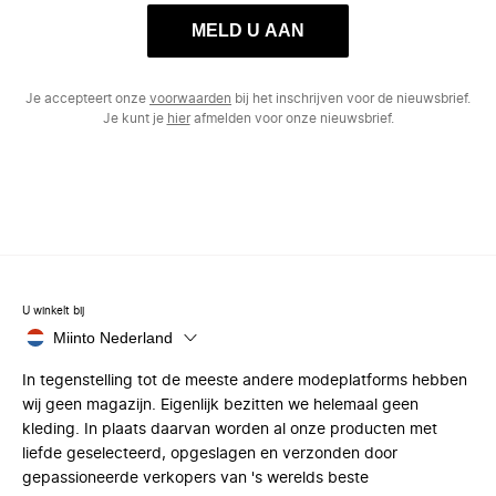
MELD U AAN
Je accepteert onze
voorwaarden
bij het inschrijven voor de nieuwsbrief.
Je kunt je
hier
afmelden voor onze nieuwsbrief.
U winkelt bij
Miinto Nederland
In tegenstelling tot de meeste andere modeplatforms hebben
wij geen magazijn. Eigenlijk bezitten we helemaal geen
kleding. In plaats daarvan worden al onze producten met
liefde geselecteerd, opgeslagen en verzonden door
gepassioneerde verkopers van 's werelds beste