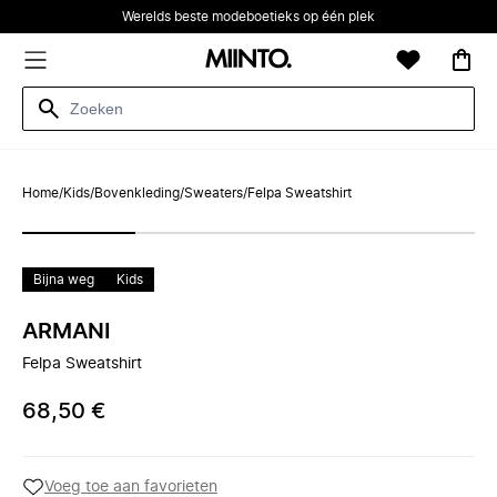
Werelds beste modeboetieks op één plek
Home
/
Kids
/
Bovenkleding
/
Sweaters
/
Felpa Sweatshirt
Bijna weg
Kids
ARMANI
Felpa Sweatshirt
68,50 €
Voeg toe aan favorieten