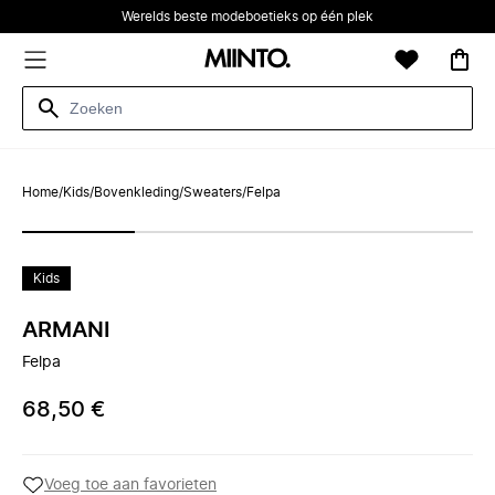
Werelds beste modeboetieks op één plek
Home
/
Kids
/
Bovenkleding
/
Sweaters
/
Felpa
Kids
ARMANI
Felpa
68,50 €
Voeg toe aan favorieten