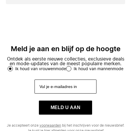
Meld je aan en blijf op de hoogte
Ontdek als eerste nieuwe collecties, exclusieve deals
en mode-updates van de meest populaire merken.
Ik houd van vrouwenmode
Ik houd van mannenmode
MELD U AAN
Je accepteert onze
voorwaarden
bij het inschrijven voor de nieuwsbrief.
Je kunt je
hier
afmelden voor onze nieuwsbrief.