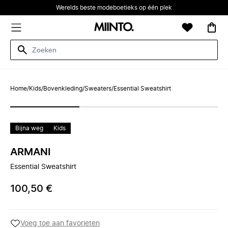
Werelds beste modeboetieks op één plek
Home
/
Kids
/
Bovenkleding
/
Sweaters
/
Essential Sweatshirt
Bijna weg
Kids
ARMANI
Essential Sweatshirt
100,50 €
Voeg toe aan favorieten