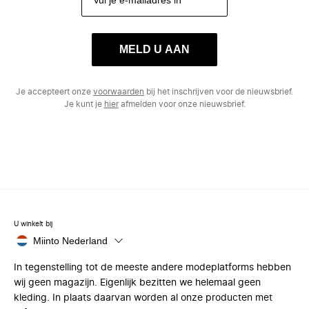
MELD U AAN
Je accepteert onze
voorwaarden
bij het inschrijven voor de nieuwsbrief.
Je kunt je
hier
afmelden voor onze nieuwsbrief.
U winkelt bij
Miinto Nederland
In tegenstelling tot de meeste andere modeplatforms hebben
wij geen magazijn. Eigenlijk bezitten we helemaal geen
kleding. In plaats daarvan worden al onze producten met