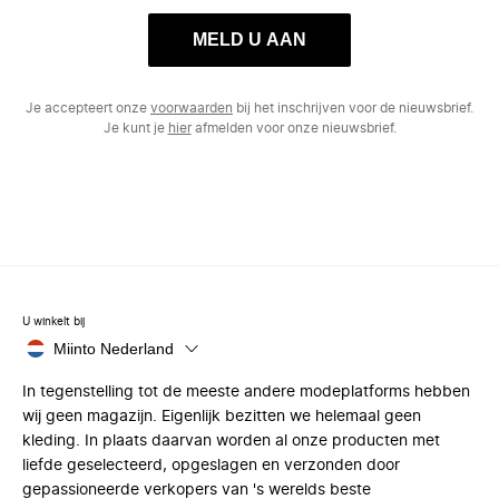
MELD U AAN
Je accepteert onze
voorwaarden
bij het inschrijven voor de nieuwsbrief.
Je kunt je
hier
afmelden voor onze nieuwsbrief.
U winkelt bij
Miinto Nederland
In tegenstelling tot de meeste andere modeplatforms hebben
wij geen magazijn. Eigenlijk bezitten we helemaal geen
kleding. In plaats daarvan worden al onze producten met
liefde geselecteerd, opgeslagen en verzonden door
gepassioneerde verkopers van 's werelds beste