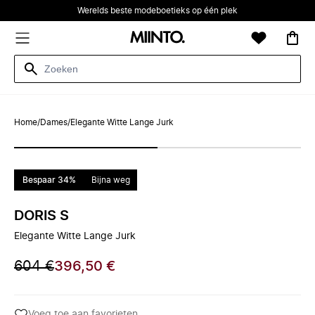
Werelds beste modeboetieks op één plek
Home
/
Dames
/
Elegante Witte Lange Jurk
Bespaar 34%
Bijna weg
DORIS S
Elegante Witte Lange Jurk
604 €
396,50 €
Voeg toe aan favorieten