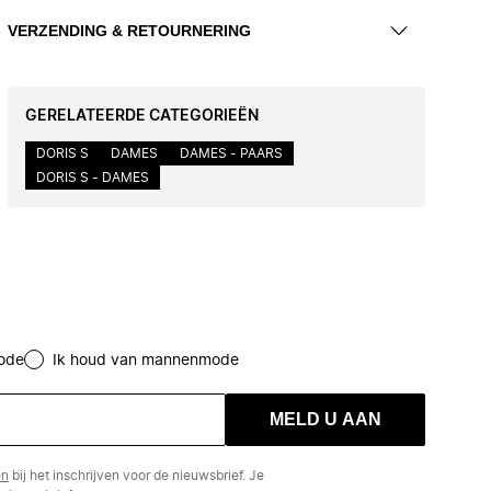
VERZENDING & RETOURNERING
GERELATEERDE CATEGORIEËN
DORIS S
DAMES
DAMES - PAARS
DORIS S - DAMES
ode
Ik houd van mannenmode
MELD U AAN
en
bij het inschrijven voor de nieuwsbrief. Je