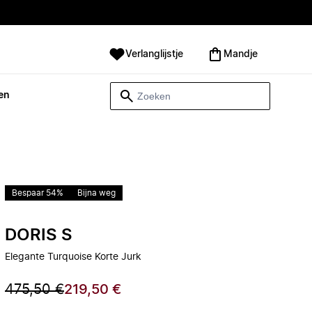
Verlanglijstje
Mandje
en
Bespaar 54%
Bijna weg
DORIS S
Elegante Turquoise Korte Jurk
475,50 €
219,50 €