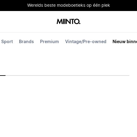
Werelds beste modeboetieks op één plek
Sport
Brands
Premium
Vintage/Pre-owned
Nieuw binn