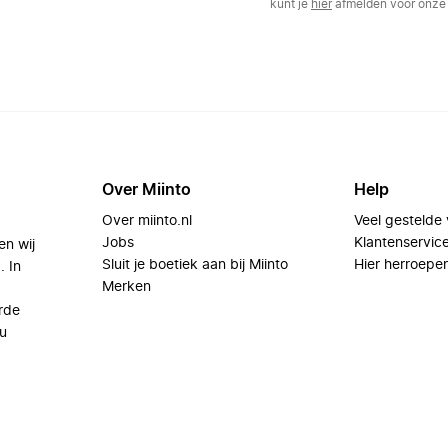
kunt je
hier
afmelden voor onze 
Over Miinto
Help
Over miinto.nl
Veel gestelde
Jobs
Klantenservic
en wij
Sluit je boetiek aan bij Miinto
Hier herroepe
. In
Merken
rde
u