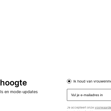
e hoogte
Ik houd van vrouwenm
eals en mode-updates
Je accepteert onze
voorwaard