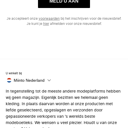
MELD U AAN
Je accepteert onze
voorwaarden
bij het inschrijven voor de nieuwsbrief.
Je kunt je
hier
afmelden voor onze nieuwsbrief.
U winkelt bij
Miinto Nederland
In tegenstelling tot de meeste andere modeplatforms hebben
wij geen magazijn. Eigenlijk bezitten we helemaal geen
kleding. In plaats daarvan worden al onze producten met
liefde geselecteerd, opgeslagen en verzonden door
gepassioneerde verkopers van 's werelds beste
modeboetieks. We wensen u veel plezier. Houdt u van onze