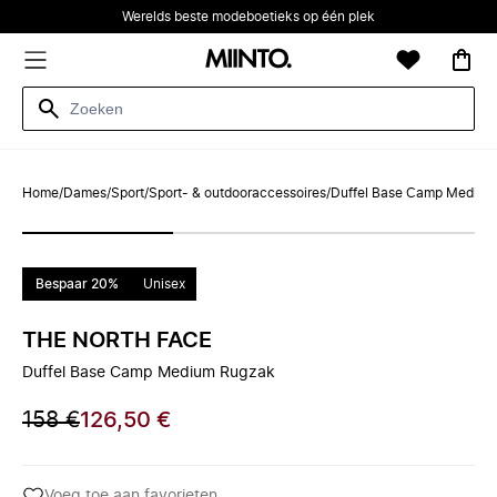
Werelds beste modeboetieks op één plek
Home
/
Dames
/
Sport
/
Sport- & outdooraccessoires
/
Duffel Base Camp Medium
Bespaar 20%
Unisex
THE NORTH FACE
Duffel Base Camp Medium Rugzak
158 €
126,50 €
Voeg toe aan favorieten