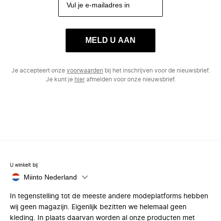
MELD U AAN
Je accepteert onze
voorwaarden
bij het inschrijven voor de nieuwsbrief.
Je kunt je
hier
afmelden voor onze nieuwsbrief.
U winkelt bij
Miinto Nederland
In tegenstelling tot de meeste andere modeplatforms hebben
wij geen magazijn. Eigenlijk bezitten we helemaal geen
kleding. In plaats daarvan worden al onze producten met