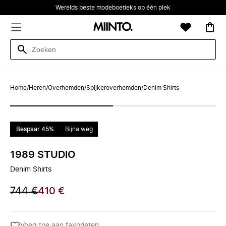
Werelds beste modeboetieks op één plek
Home
/
Heren
/
Overhemden
/
Spijkeroverhemden
/
Denim Shirts
Bespaar 45%
Bijna weg
1989 STUDIO
Denim Shirts
744 €
410 €
Voeg toe aan favorieten