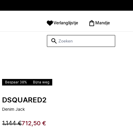
Verlanglijstje
Mandje
Bespaar 38%
Bijna weg
DSQUARED2
Denim Jack
1.144 €
712,50 €