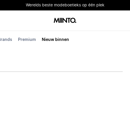
Werelds beste modeboetieks op één plek
Brands
Premium
Nieuw binnen