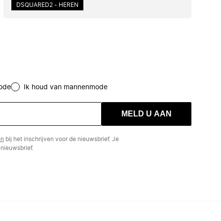
DSQUARED2 - HEREN
ode
Ik houd van mannenmode
MELD U AAN
en
bij het inschrijven voor de nieuwsbrief. Je
nieuwsbrief.