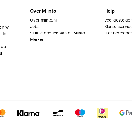
Over Miinto
Help
Over miinto.nl
Veel gestelde
Jobs
Klantenservic
en wij
Sluit je boetiek aan bij Miinto
Hier herroepe
. In
Merken
rde
u