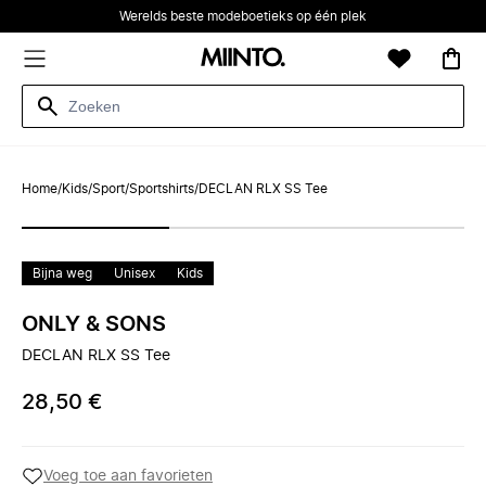
Werelds beste modeboetieks op één plek
Home
/
Kids
/
Sport
/
Sportshirts
/
DECLAN RLX SS Tee
Bijna weg
Unisex
Kids
ONLY & SONS
DECLAN RLX SS Tee
28,50 €
Voeg toe aan favorieten