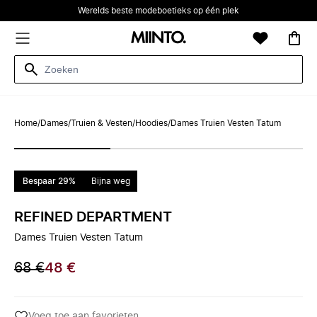
Werelds beste modeboetieks op één plek
Home
/
Dames
/
Truien & Vesten
/
Hoodies
/
Dames Truien Vesten Tatum
Bespaar 29%
Bijna weg
REFINED DEPARTMENT
Dames Truien Vesten Tatum
68 €
48 €
Voeg toe aan favorieten