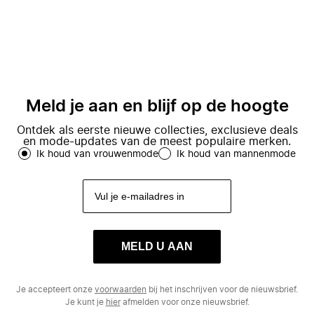
Meld je aan en blijf op de hoogte
Ontdek als eerste nieuwe collecties, exclusieve deals
en mode-updates van de meest populaire merken.
Ik houd van vrouwenmode
Ik houd van mannenmode
MELD U AAN
Je accepteert onze
voorwaarden
bij het inschrijven voor de nieuwsbrief.
Je kunt je
hier
afmelden voor onze nieuwsbrief.