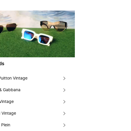
ds
Vuitton Vintage
 & Gabbana
Vintage
 Vintage
 Plein