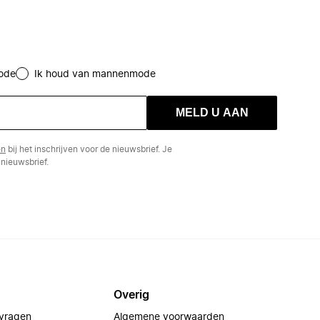
ode
Ik houd van mannenmode
MELD U AAN
en
bij het inschrijven voor de nieuwsbrief. Je
nieuwsbrief.
Overig
 vragen
Algemene voorwaarden