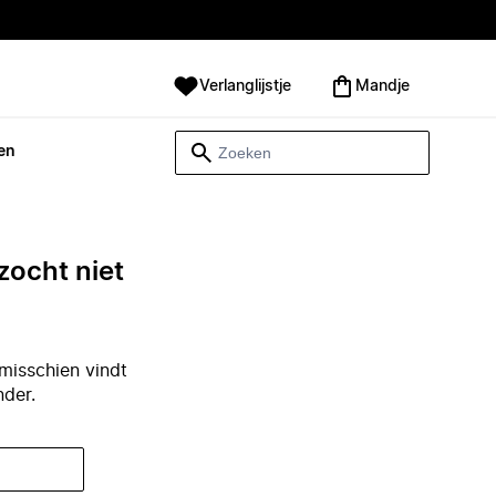
Verlanglijstje
Mandje
en
zocht niet
misschien vindt
nder.