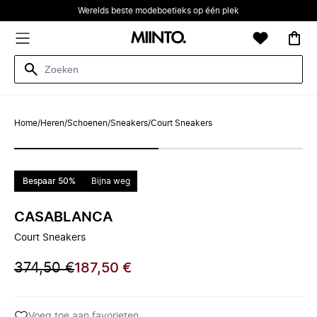
Werelds beste modeboetieks op één plek
Home
/
Heren
/
Schoenen
/
Sneakers
/
Court Sneakers
Bespaar 50%
Bijna weg
CASABLANCA
Court Sneakers
374,50 €
187,50 €
Voeg toe aan favorieten