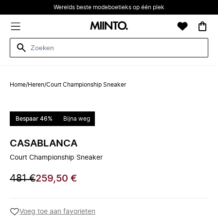
Werelds beste modeboetieks op één plek
Home
/
Heren
/
Court Championship Sneaker
Bespaar 46%
Bijna weg
CASABLANCA
Court Championship Sneaker
481 €
259,50 €
Voeg toe aan favorieten