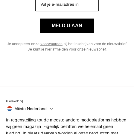
MELD U AAN
Je accepteert onze
voorwaarden
bij het inschrijven voor de nieuwsbrief.
Je kunt je
hier
afmelden voor onze nieuwsbrief.
U winkelt bij
Miinto Nederland
In tegenstelling tot de meeste andere modeplatforms hebben
wij geen magazijn. Eigenlijk bezitten we helemaal geen
kleding. In plaats daarvan worden al onze producten met