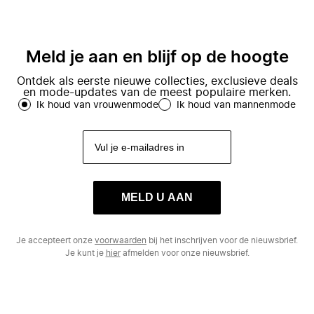
Meld je aan en blijf op de hoogte
Ontdek als eerste nieuwe collecties, exclusieve deals
en mode-updates van de meest populaire merken.
Ik houd van vrouwenmode
Ik houd van mannenmode
MELD U AAN
Je accepteert onze
voorwaarden
bij het inschrijven voor de nieuwsbrief.
Je kunt je
hier
afmelden voor onze nieuwsbrief.