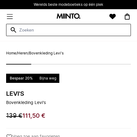
Werelds beste modeboetieks op één plek
Home
/
Heren
/
Bovenkleding Levi's
Bespaar 20%
Bijna weg
LEVI'S
Bovenkleding Levi's
139 €
111,50 €
Voeg toe aan favorieten