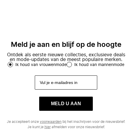
Meld je aan en blijf op de hoogte
Ontdek als eerste nieuwe collecties, exclusieve deals
en mode-updates van de meest populaire merken.
Ik houd van vrouwenmode
Ik houd van mannenmode
MELD U AAN
Je accepteert onze
voorwaarden
bij het inschrijven voor de nieuwsbrief.
Je kunt je
hier
afmelden voor onze nieuwsbrief.