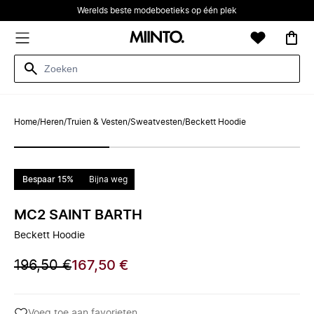
Werelds beste modeboetieks op één plek
Home
/
Heren
/
Truien & Vesten
/
Sweatvesten
/
Beckett Hoodie
Bespaar 15%
Bijna weg
MC2 SAINT BARTH
Beckett Hoodie
196,50 €
167,50 €
Voeg toe aan favorieten