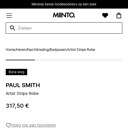
Werelds beste modeboetieks op één plek
Home
/
Heren
/
Nachtkleding
/
Badjassen
/
Artist Stripe Robe
Bijna weg
PAUL SMITH
Artist Stripe Robe
317,50 €
Voeg toe aan favorieten