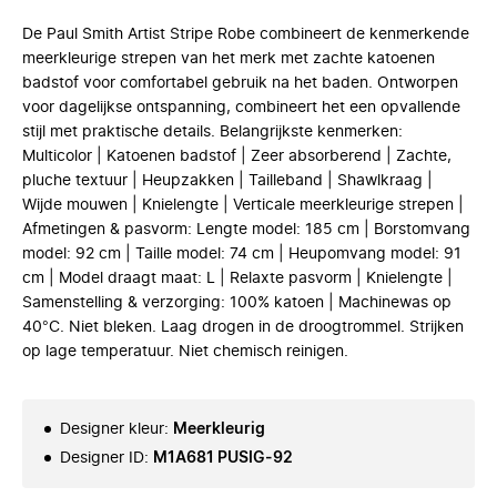
De Paul Smith Artist Stripe Robe combineert de kenmerkende
meerkleurige strepen van het merk met zachte katoenen
badstof voor comfortabel gebruik na het baden. Ontworpen
voor dagelijkse ontspanning, combineert het een opvallende
stijl met praktische details. Belangrijkste kenmerken:
Multicolor | Katoenen badstof | Zeer absorberend | Zachte,
pluche textuur | Heupzakken | Tailleband | Shawlkraag |
Wijde mouwen | Knielengte | Verticale meerkleurige strepen |
Afmetingen & pasvorm: Lengte model: 185 cm | Borstomvang
model: 92 cm | Taille model: 74 cm | Heupomvang model: 91
cm | Model draagt maat: L | Relaxte pasvorm | Knielengte |
Samenstelling & verzorging: 100% katoen | Machinewas op
40°C. Niet bleken. Laag drogen in de droogtrommel. Strijken
op lage temperatuur. Niet chemisch reinigen.
Designer kleur
:
Meerkleurig
Designer ID
:
M1A681 PUSIG-92