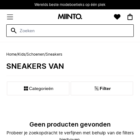
Werelds beste modeboetieks op één plek
Home
/
Kids
/
Schoenen
/
Sneakers
SNEAKERS VAN
Categorieën
Filter
Geen producten gevonden
Probeer je zoekopdracht te verfijnen met behulp van de filters