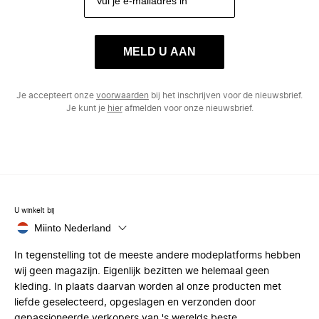
MELD U AAN
Je accepteert onze
voorwaarden
bij het inschrijven voor de nieuwsbrief.
Je kunt je
hier
afmelden voor onze nieuwsbrief.
U winkelt bij
Miinto Nederland
In tegenstelling tot de meeste andere modeplatforms hebben
wij geen magazijn. Eigenlijk bezitten we helemaal geen
kleding. In plaats daarvan worden al onze producten met
liefde geselecteerd, opgeslagen en verzonden door
gepassioneerde verkopers van 's werelds beste