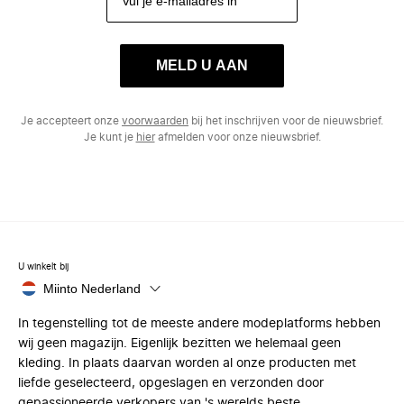
MELD U AAN
Je accepteert onze
voorwaarden
bij het inschrijven voor de nieuwsbrief.
Je kunt je
hier
afmelden voor onze nieuwsbrief.
U winkelt bij
Miinto Nederland
In tegenstelling tot de meeste andere modeplatforms hebben
wij geen magazijn. Eigenlijk bezitten we helemaal geen
kleding. In plaats daarvan worden al onze producten met
liefde geselecteerd, opgeslagen en verzonden door
gepassioneerde verkopers van 's werelds beste