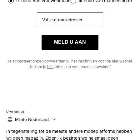
Ik houd van vrouwenmode
Ik houd van mannenmode
MELD U AAN
Je accepteert onze
voorwaarden
bij het inschrijven voor de nieuwsbrief.
Je kunt je
hier
afmelden voor onze nieuwsbrief.
U winkelt bij
Miinto Nederland
In tegenstelling tot de meeste andere modeplatforms hebben
wij geen magazijn. Eigenlijk bezitten we helemaal geen