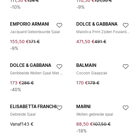
111,50 €
124 €
110,50 €
121,50 €
-10%
-9%
EMPORIO ARMANI
DOLCE & GABBANA
Jacquard Geborduurde Sjaal
Maiolica Print Zijden Foulard 90x90
155,50 €
171 €
471,50 €
491 €
-9%
DOLCE & GABBANA
BALMAIN
Geribbelde Wollen Sjaal Met Logoplaat
Cocoon Slaapzak
173 €
286 €
170 €
179 €
-40%
ELISABETTA FRANCHI
MARNI
Gebreide Sjaal
Wollen gebreide sjaal
Vanaf
143 €
88,50 €
107,50 €
-18%