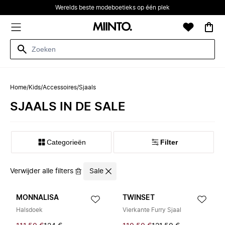
Werelds beste modeboetieks op één plek
Home
/
Kids
/
Accessoires
/
Sjaals
SJAALS IN DE SALE
Categorieën
Filter
Verwijder alle filters
Sale
MONNALISA
TWINSET
Halsdoek
Vierkante Furry Sjaal