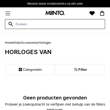
Werelds beste modeboetieks op één plek
Home
/
Kids
/
Accessoires
/
Horloges
HORLOGES VAN
Categorieën
Filter
Geen producten gevonden
Probeer je zoekopdracht te verfijnen met behulp van de filters