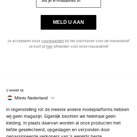
MELD U AAN
Je accepteert onze
voorwaarden
bij het inschrijven voor de nieuwsbrief.
Je kunt je
hier
afmelden voor onze nieuwsbrief.
U winkelt bij
Miinto Nederland
In tegenstelling tot de meeste andere modeplatforms hebben
wij geen magazijn. Eigenlijk bezitten we helemaal geen
kleding. In plaats daarvan worden al onze producten met
liefde geselecteerd, opgeslagen en verzonden door
gepassioneerde verkopers van 's werelds beste